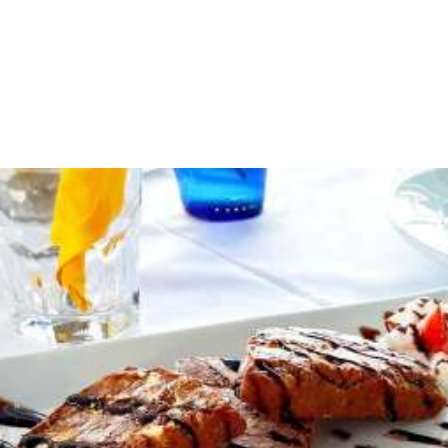
Bar
El bar está justo al lado de la piscina y sirve zumos y cafés
recién hechos, así como aperitivos ligeros y de estilo
mediterráneo. Pruebe un almuerzo con mojito al llegar a la
piscina o disfrute de un cóctel mientras se relaja junto a la
piscina.
disfruta de una comida deliciosa